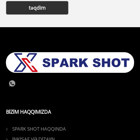
təqdim
BIZIM HAQQIMIZDA
SPARK SHOT HAQQINDA
İNKİŞAF VƏ DİZAYN