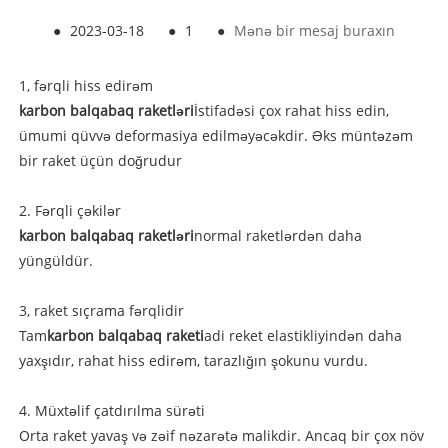
●
2023-03-18
●
1
●
Mənə bir mesaj buraxın
1, fərqli hiss edirəm
karbon balqabaq raketləri
İstifadəsi çox rahat hiss edin,
ümumi qüvvə deformasiya edilməyəcəkdir. Əks müntəzəm
bir raket üçün doğrudur
2. Fərqli çəkilər
karbon balqabaq raketləri
normal raketlərdən daha
yüngüldür.
3, raket sıçrama fərqlidir
Tam
karbon balqabaq raketi
adi reket elastikliyindən daha
yaxşıdır, rahat hiss edirəm, tarazlığın şokunu vurdu.
4. Müxtəlif çatdırılma sürəti
Orta raket yavaş və zəif nəzarətə malikdir. Ancaq bir çox növ