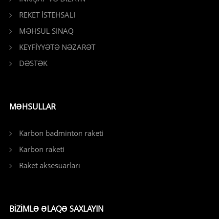
REKET İSTEHSALI
MƏHSUL SINAQ
KEYFİYYƏTƏ NƏZARƏT
DƏSTƏK
MƏHSULLAR
Karbon badminton raketi
Karbon raketi
Raket aksesuarları
BIZIMLƏ ƏLAQƏ SAXLAYIN