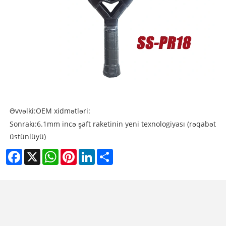
Əvvəlki:
OEM xidmətləri:
Sonrakı:
6.1mm incə şaft raketinin yeni texnologiyası (rəqabət
üstünlüyü)
Facebook
X
WhatsApp
Pinterest
LinkedIn
Share