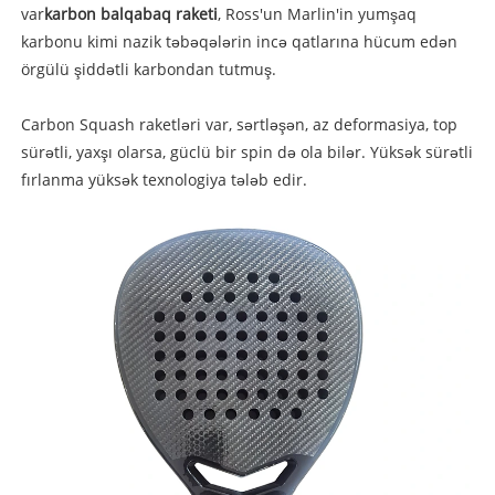
var
karbon balqabaq raketi
, Ross'un Marlin'in yumşaq
karbonu kimi nazik təbəqələrin incə qatlarına hücum edən
örgülü şiddətli karbondan tutmuş.
Carbon Squash raketləri var, sərtləşən, az deformasiya, top
sürətli, yaxşı olarsa, güclü bir spin də ola bilər. Yüksək sürətli
fırlanma yüksək texnologiya tələb edir.