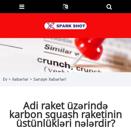
Ev
>
Xəbərlər
>
Sənaye Xəbərləri
Adi raket üzərində
karbon squash raketinin
üstünlükləri nələrdir?