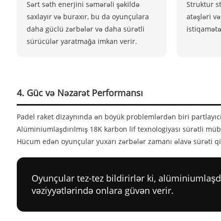
Sərt səth enerjini səmərəli şəkildə
Struktur s
saxlayır və buraxır, bu da oyunçulara
atəşləri v
daha güclü zərbələr və daha sürətli
istiqamətə
sürücülər yaratmağa imkan verir.
4. Güc və Nəzarət Performansı
Padel raket dizaynında ən böyük problemlərdən biri partlayıcı
Alüminiumlaşdırılmış 18K karbon lif texnologiyası sürətli mü
Hücum edən oyunçular yuxarı zərbələr zamanı əlavə sürəti qiy
Oyunçular tez-tez bildirirlər ki, alüminiuml
vəziyyətlərində onlara güvən verir.