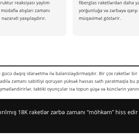
truktur reaksiyası yaylım
fiberglas raketlərdən daha y
ə müdafiə atışları zamanı
yorğunluğa və zərbəyə qarşı
 nəzarəti yaxşılaşdırır.
müqavimət göstərir.
 gücü dəqiq idarəetmə ilə balanslaşdırmaqdır. Bir çox raketlər bir 
badilə zamanı sabitliyi qoruyan yüksək həssas səth yaratmaqla bu 
mətləndirirlər, taktiki oyunçular isə topun şüşə və künclərin yanı
aşdırılmış 18K raketlər zərbə zamanı “möhkəm” hiss e