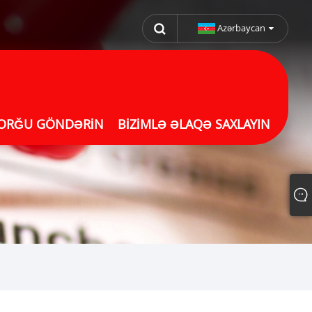
Azərbaycan
ORĞU GÖNDƏRIN
BIZIMLƏ ƏLAQƏ SAXLAYIN