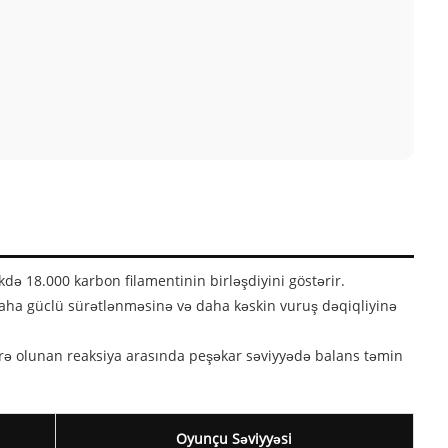
kdə 18.000 karbon filamentinin birləşdiyini göstərir.
 daha güclü sürətlənməsinə və daha kəskin vuruş dəqiqliyinə
darə olunan reaksiya arasında peşəkar səviyyədə balans təmin
Oyunçu Səviyyəsi