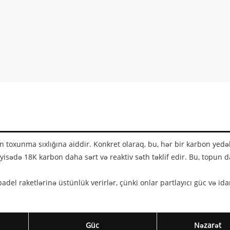
nin toxunma sıxlığına aiddir. Konkret olaraq, bu, hər bir karbon yedə
ayisədə 18K karbon daha sərt və reaktiv səth təklif edir. Bu, topun
adel raketlərinə üstünlük verirlər, çünki onlar partlayıcı güc və i
Güc
Nəzarət