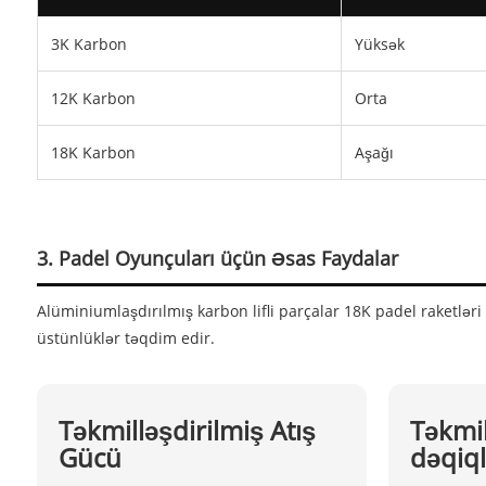
3K Karbon
Yüksək
12K Karbon
Orta
18K Karbon
Aşağı
3. Padel Oyunçuları üçün Əsas Faydalar
Alüminiumlaşdırılmış karbon lifli parçalar 18K padel raketləri
üstünlüklər təqdim edir.
Təkmilləşdirilmiş Atış
Təkmil
Gücü
dəqiql