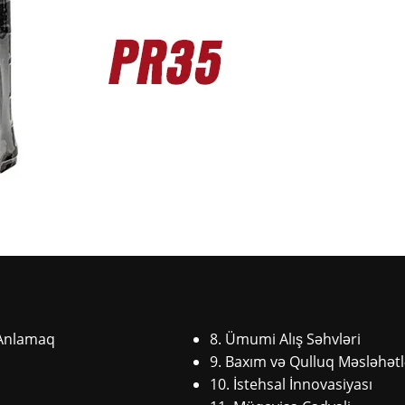
 Anlamaq
8. Ümumi Alış Səhvləri
9. Baxım və Qulluq Məsləhətl
10. İstehsal İnnovasiyası