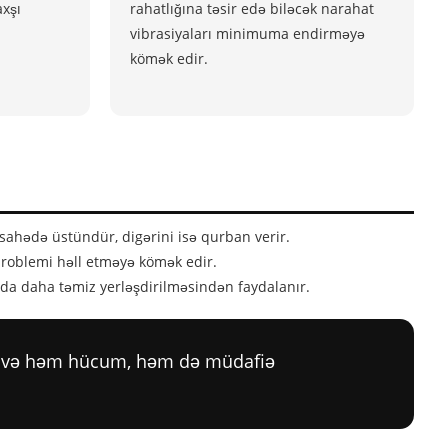
axşı
rahatlığına təsir edə biləcək narahat
vibrasiyaları minimuma endirməyə
kömək edir.
sahədə üstündür, digərini isə qurban verir.
problemi həll etməyə kömək edir.
nda daha təmiz yerləşdirilməsindən faydalanır.
dir və həm hücum, həm də müdafiə