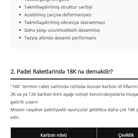
Təkmilləşdirilmiş struktur sərtliyi
Azaldılmış çərçivə deformasiyası
Təkmilləşdirilmiş vibrasiya idarəetməsi
Daha yaxşı uzunmüddətli davamlılıq
Təzyiq altında davamlı performans
2. Padel Raketlərində 18K nə deməkdir?
“18K” termini raket səthində istifadə olunan karbon lif lifləri
3K və ya 12K karbon kimi aşağı sıxlıqlı konstruksiyalarla müq
gətirib çıxarır.
Müasir rəqabət qabiliyyətli oyunçular getdikcə daha çox 18K p
edir.
Karbon növü
Çeviklik