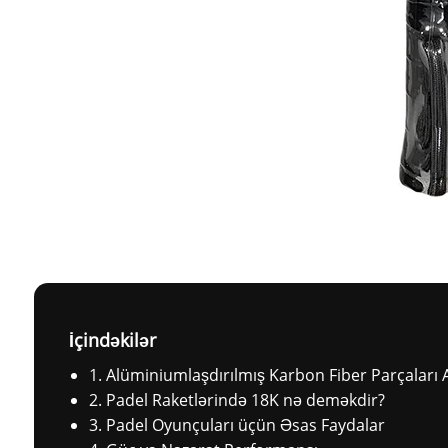
İçindəkilər
1. Alüminiumlaşdırılmış Karbon Fiber Parçaları
2. Padel Raketlərində 18K nə deməkdir?
3. Padel Oyunçuları üçün Əsas Faydalar