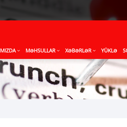
IMIZDA
MƏHSULLAR
XƏBƏRLƏR
YÜKLƏ
S