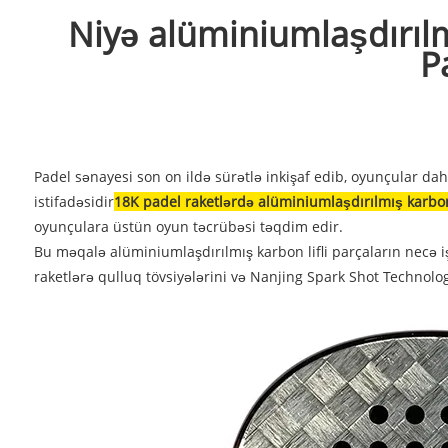
Niyə alüminiumlaşdırılm
P
Padel sənayesi son on ildə sürətlə inkişaf edib, oyunçular dah
istifadəsidir
18K padel raketlərdə alüminiumlaşdırılmış karbon 
oyunçulara üstün oyun təcrübəsi təqdim edir.
Bu məqalə alüminiumlaşdırılmış karbon lifli parçaların necə iş
raketlərə qulluq tövsiyələrini və Nanjing Spark Shot Technology