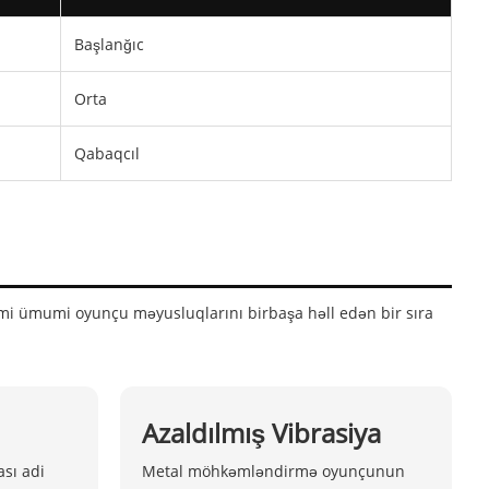
Başlanğıc
Orta
Qabaqcıl
 kimi ümumi oyunçu məyusluqlarını birbaşa həll edən bir sıra
Azaldılmış Vibrasiya
sı adi
Metal möhkəmləndirmə oyunçunun