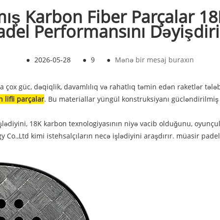
ış Karbon Fiber Parçalar 18
adel Performansını Dəyişdiri
●
2026-05-28
●
9
●
Mənə bir mesaj buraxın
a çox güc, dəqiqlik, davamlılıq və rahatlıq təmin edən raketlər tələ
lifli parçalar
. Bu materiallar yüngül konstruksiyanı gücləndirilmiş 
lədiyini, 18K karbon texnologiyasının niyə vacib olduğunu, oyunçula
 Co.,Ltd kimi istehsalçıların necə işlədiyini araşdırır. müasir pade