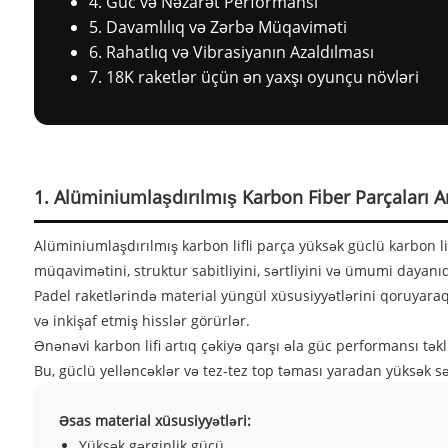
4. Güc və Nəzarət Performansı
5. Davamlılıq və Zərbə Müqaviməti
6. Rahatlıq və Vibrasiyanın Azaldılması
7. 18K raketlər üçün ən yaxşı oyunçu növləri
1. Alüminiumlaşdırılmış Karbon Fiber Parçaları 
Alüminiumlaşdırılmış karbon lifli parça yüksək güclü karbon li
müqavimətini, struktur sabitliyini, sərtliyini və ümumi dayanıqlı
Padel raketlərində material yüngül xüsusiyyətlərini qoruyaraq 
və inkişaf etmiş hisslər görürlər.
Ənənəvi karbon lifi artıq çəkiyə qarşı əla güc performansı təkl
Bu, güclü yelləncəklər və tez-tez top təması yaradan yüksək sə
Əsas material xüsusiyyətləri:
Yüksək gərginlik gücü