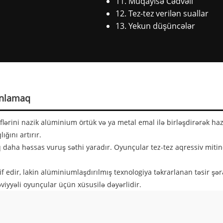
11. Müqayisə Cədvəli
12. Tez-tez verilən suallar
13. Yekun düşüncələr
Anlamaq
flərini nazik alüminium örtük və ya metal emal ilə birləşdirərək haz
ğını artırır.
daha həssas vuruş səthi yaradır. Oyunçular tez-tez aqressiv mitinqlə
if edir, lakin alüminiumlaşdırılmış texnologiya təkrarlanan təsir şə
viyyəli oyunçular üçün xüsusilə dəyərlidir.