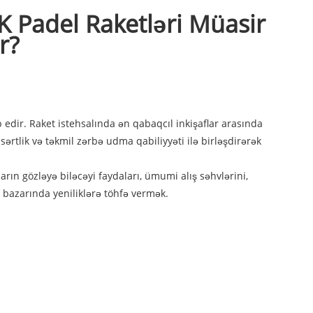
K Padel Raketləri Müasir
r?
b edir. Raket istehsalında ən qabaqcıl inkişaflar arasında
sərtlik və təkmil zərbə udma qabiliyyəti ilə birləşdirərək
rın gözləyə biləcəyi faydaları, ümumi alış səhvlərini,
l bazarında yeniliklərə töhfə vermək.