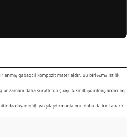
ırlanmış qabaqcıl kompozit materialdır. Bu birləşmə istilik
r zamanı daha sürətli top çıxışı, təkmilləşdirilmiş ardıcıllıq
raitində dayanıqlığı yaxşılaşdırmaqla onu daha da irəli aparır.