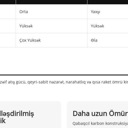
Orta
Yaxşı
Yüksək
Yüksək
Çox Yüksək
Əla
 zəif atış gücü, qeyri-sabit nəzarət, narahatlıq və qısa raket ömrü
ləşdirilmiş
Daha uzun Ömür
ik
Qabaqcıl karbon konstruksiya