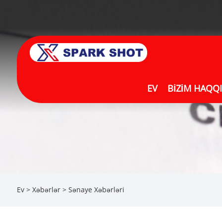
EV
BIZIM HAQQ
Ev
>
Xəbərlər
>
Sənaye Xəbərləri