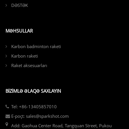
DƏSTƏK
MƏHSULLAR
Karbon badminton raketi
Karbon raketi
Raket aksesuarları
BIZIMLƏ ƏLAQƏ SAXLAYIN
Tel: +86-13405857010
E-poçt: sales@sparkshot.com
Add: Gaohua Center Road, Tangquan Street, Pukou