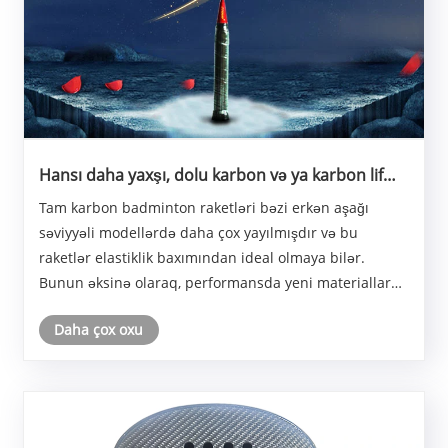
Hansı daha yaxşı, dolu karbon və ya karbon lif
badminton raketi nədir?
Tam karbon badminton raketləri bəzi erkən aşağı
səviyyəli modellərdə daha çox yayılmışdır və bu
raketlər elastiklik baxımından ideal olmaya bilər.
Bunun əksinə olaraq, performansda yeni materiallar
olan karbon lif reketləri xeyli yaxşılaşdırılmışdır.
Daha çox oxu
Karbon lif badminton raketləri daha yaxşı elastik......