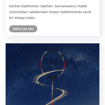
nələrdir?
Karbon badminton raketləri, özünəməxsus maddi
üstünlükləri səbəbindən müasir badmintonda vacib
bir mövqe tutdu.
Daha çox oxu