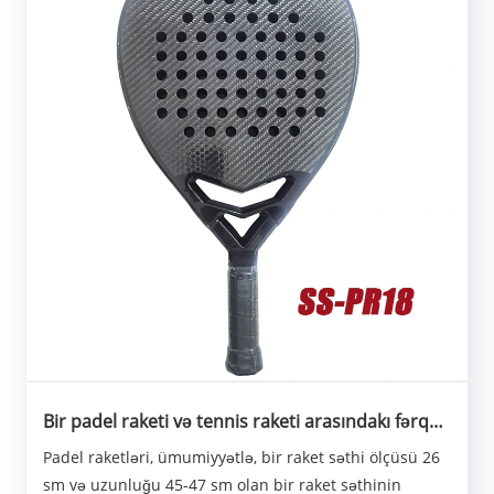
Bir padel raketi və tennis raketi arasındakı fərq
nədir?
Padel raketləri, ümumiyyətlə, bir raket səthi ölçüsü 26
sm və uzunluğu 45-47 sm olan bir raket səthinin