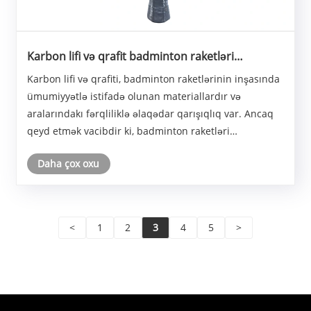
Karbon lifi və qrafit badminton raketləri
arasındakı fərq nədir?
Karbon lifi və qrafiti, badminton raketlərinin inşasında
ümumiyyətlə istifadə olunan materiallardır və
aralarındakı fərqliliklə əlaqədar qarışıqlıq var. Ancaq
qeyd etmək vacibdir ki, badminton raketləri
kontekstində "karbon lifi" və "qrafit" terminləri tez-tez
Daha çox oxu
bir-birindən bir-birindən istifadə olun......
<
1
2
3
4
5
>