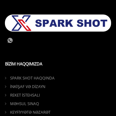
BIZIM HAQQIMIZDA
SPARK SHOT HAQQINDA
İNKİŞAF VƏ DİZAYN
REKET İSTEHSALI
MƏHSUL SINAQ
KEYFİYYƏTƏ NƏZARƏT