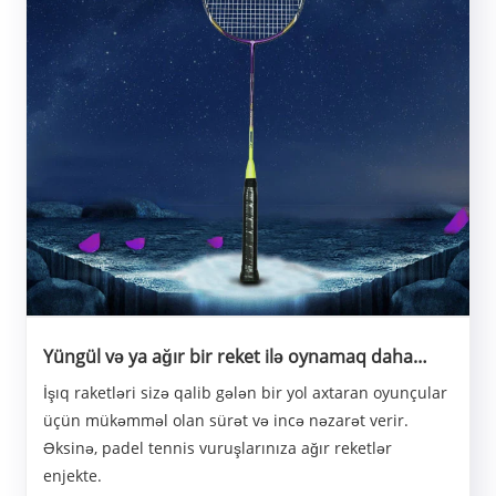
Yüngül və ya ağır bir reket ilə oynamaq daha
yaxşıdır?
İşıq raketləri sizə qalib gələn bir yol axtaran oyunçular
üçün mükəmməl olan sürət və incə nəzarət verir.
Əksinə, padel tennis vuruşlarınıza ağır reketlər
enjekte.