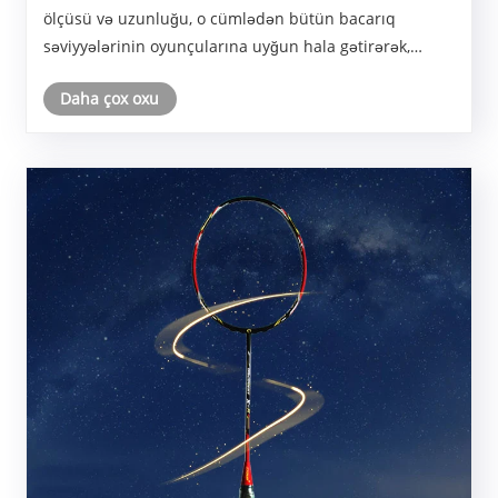
ölçüsü və uzunluğu, o cümlədən bütün bacarıq
səviyyələrinin oyunçularına uyğun hala gətirərək,
uzunluğu 45-47 sm-dirəkdən kiçikdir.
Daha çox oxu