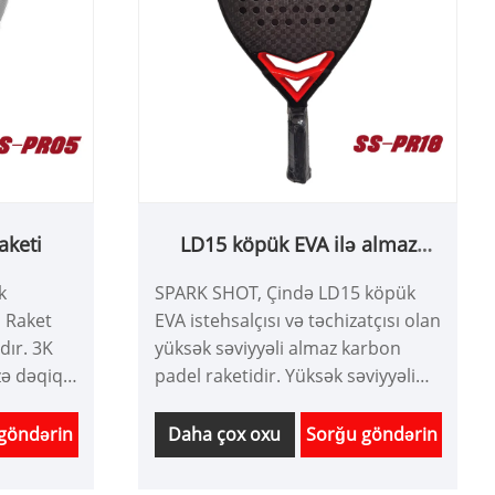
aketi
LD15 köpük EVA ilə almaz
karbon padel raketi
k
SPARK SHOT, Çində LD15 köpük
l Raket
EVA istehsalçısı və təchizatçısı olan
ıdır. 3K
yüksək səviyyəli almaz karbon
zə dəqiq
padel raketidir. Yüksək səviyyəli
min edir.
hücum raketi raketi. 12K karbon
K karbon
lifi və LD15 ZOTE köpük EVA ilə
göndərin
Daha çox oxu
Sorğu göndərin
inanılmaz
istehsal olunur ki, bu da daha
ə imkan
güclü çəkilişləri təmin edir. Onun