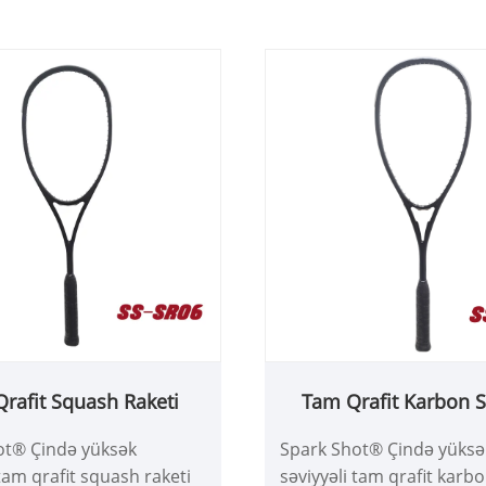
, karbon tennis raketləri
verəcək mükəmməl birlə
rafit Squash Raketi
Tam Qrafit Karbon 
Raketi
ot® Çində yüksək
Spark Shot® Çində yüksə
 tam qrafit squash raketi
səviyyəli tam qrafit kar