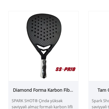
almaz forması onu hücum raketi
raketləri
edir. Mükəmməl zərbə ilə və ən
və s.
yaxşı güc axtaran yüksək səviyyəli
oyunçular üçün tövsiyə olunur.
Diamond Forma Karbon Fiber
Tam Q
Padel Raket
SPARK SHOT® Çində yüksək
Spark Sh
səviyyəli almaz formalı karbon lifli
səviyyəli