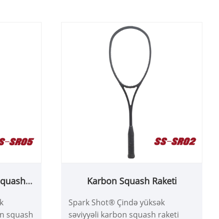
şmədir.
almaz forması onu hücum raketi
edir. Mükəmməl zərbə ilə və ən
yaxşı güc axtaran yüksək səviyyəli
oyunçular üçün tövsiyə olunur.
Squash
Karbon Squash Raketi
k
Spark Shot® Çində yüksək
bon squash
səviyyəli karbon squash raketi