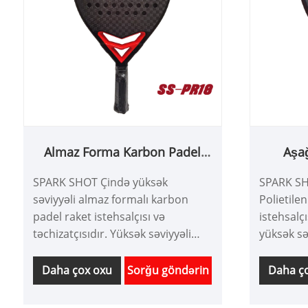
Almaz Forma Karbon Padel
Aşağ
Raketi
Köpük
SPARK SHOT Çində yüksək
SPARK SHO
səviyyəli almaz formalı karbon
Polietile
padel raket istehsalçısı və
istehsalçı
təchizatçısıdır. Yüksək səviyyəli
yüksək sə
hücum raketi raketi. 12K karbon
Raketidir
lifi və LD15 ZOTE köpük EVA ilə
rəqabətli
Daha çox oxu
Sorğu göndərin
Daha ç
istehsal olunur ki, bu da daha
istehsala
güclü çəkilişləri təmin edir. Onun
padel rak