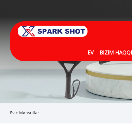
EV
BIZIM HAQQ
Ev
>
Məhsullar