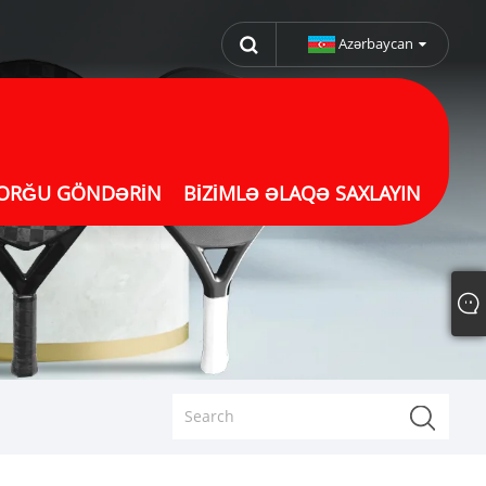
Azərbaycan
ORĞU GÖNDƏRIN
BIZIMLƏ ƏLAQƏ SAXLAYIN