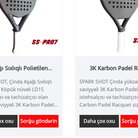
ı Sıxlıqlı Polietilen
3K Karbon Padel R
lü 3K Karbon Padel
T, Çində Aşağı Sıxlıqlı
SPARK SHOT Çində yüksə
Raketi LD15
n Köpük nüvəli LD15
səviyyəli 3K Karbon Pade
sı və təchizatçısı olan
istehsalçısı və təchizatçıs
viyyəli 3K Karbon Padel
Carbon Padel Racquet si
. Yüksək keyfiyyət,
balans və daha az çəki tə
 qiymətlə. biz dizayn və
Yumşaq yaddaş EVA və 3
ox oxu
Sorğu göndərin
Daha çox oxu
Sorğu 
 diqqət yetiririk, karbon
səthinin birləşməsi sizə 
etləri, karbon squash
vuruş hissini hiss etməy