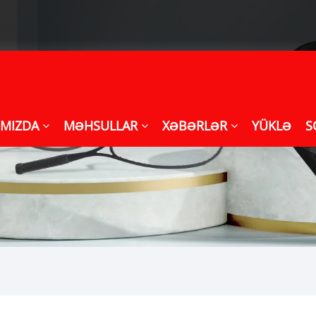
IMIZDA
MƏHSULLAR
XƏBƏRLƏR
YÜKLƏ
S