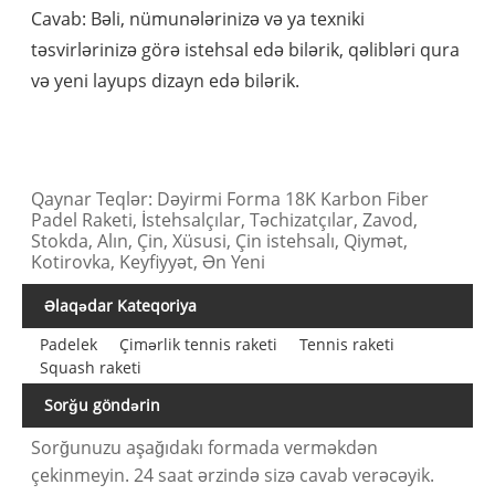
Cavab: Bəli, nümunələrinizə və ya texniki
təsvirlərinizə görə istehsal edə bilərik, qəlibləri qura
və yeni layups dizayn edə bilərik.
Qaynar Teqlər: Dəyirmi Forma 18K Karbon Fiber
Padel Raketi, İstehsalçılar, Təchizatçılar, Zavod,
Stokda, Alın, Çin, Xüsusi, Çin istehsalı, Qiymət,
Kotirovka, Keyfiyyət, Ən Yeni
Əlaqədar Kateqoriya
Padelek
Çimərlik tennis raketi
Tennis raketi
Squash raketi
Sorğu göndərin
Sorğunuzu aşağıdakı formada verməkdən
çekinmeyin. 24 saat ərzində sizə cavab verəcəyik.