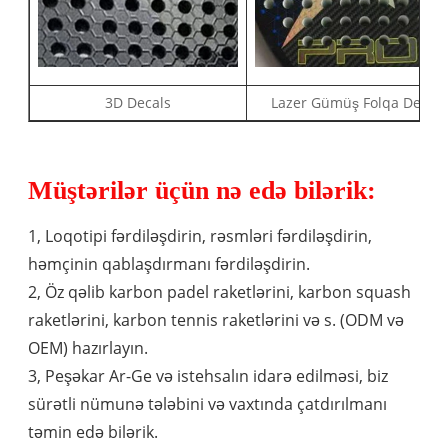
3D Decals
Lazer Gümüş Folqa Decal
Müştərilər üçün nə edə bilərik:
1, Loqotipi fərdiləşdirin, rəsmləri fərdiləşdirin,
həmçinin qablaşdırmanı fərdiləşdirin.
2, Öz qəlib karbon padel raketlərini, karbon squash
raketlərini, karbon tennis raketlərini və s. (ODM və
OEM) hazırlayın.
3, Peşəkar Ar-Ge və istehsalın idarə edilməsi, biz
sürətli nümunə tələbini və vaxtında çatdırılmanı
təmin edə bilərik.