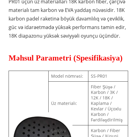
PR01 üçün üz materialları 18K karbon fiber, çərçivə
materialı tam karbon və EVA yaddaş nüvəsidir. 18K
karbon padel raketinə böyük davamlılıq və çeviklik,
güc və idarəetmədə yüksək performans təmin edir,
18K diapazonu yüksək səviyyəli oyunçu üçündür.
Məhsul Parametri (Spesifikasiya)
Model nömrəsi:
SS-PR01
Fiber Şüşə /
Karbon / 3K /
12K / 18K /
Üz materialı:
Kaplama /
Kevlar / Üçoxlu
Karbon /
Fərdiləşdirilmiş
Çərçivə
Karbon / Fiber
materialı:
Şüşə / Xüsusi