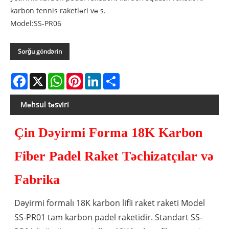
karbon tennis raketləri və s.
Model:SS-PR06
Sorğu göndərin
Facebook
X
WhatsApp
Pinterest
LinkedIn
Share
Məhsul təsviri
Çin Dəyirmi Forma 18K Karbon
Fiber Padel Raket Təchizatçılar və
Fabrika
Dəyirmi formalı 18K karbon lifli raket raketi Model
SS-PR01 tam karbon padel raketidir. Standart SS-