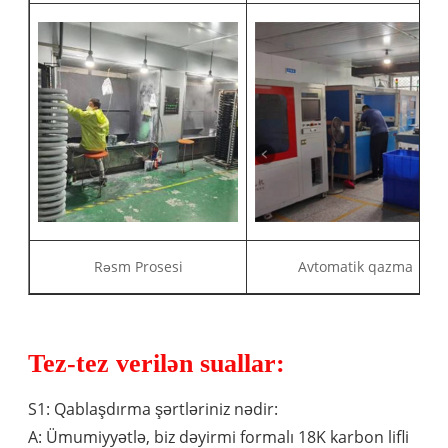
Rəsm Prosesi
Avtomatik qazma
Tez-tez verilən suallar:
S1: Qablaşdırma şərtləriniz nədir:
A: Ümumiyyətlə, biz dəyirmi formalı 18K karbon lifli