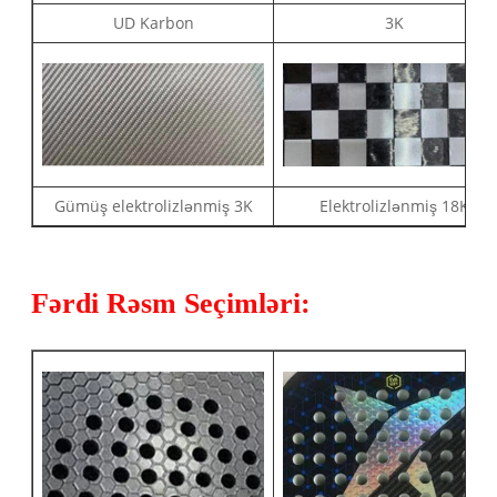
UD Karbon
3K
Gümüş elektrolizlənmiş 3K
Elektrolizlənmiş 18K
Fərdi Rəsm Seçimləri: