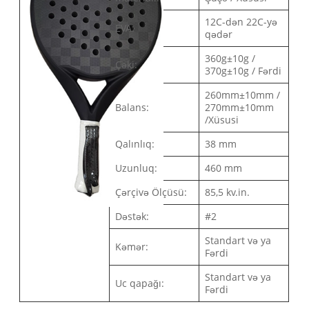
12C-dən 22C-yə
EVA:
qədər
360g±10g /
Çəki:
370g±10g / Fərdi
260mm±10mm /
Balans:
270mm±10mm
/Xüsusi
Qalınlıq:
38 mm
Uzunluq:
460 mm
Çərçivə Ölçüsü:
85,5 kv.in.
Dəstək:
#2
Standart və ya
Kəmər:
Fərdi
Standart və ya
Uc qapağı:
Fərdi