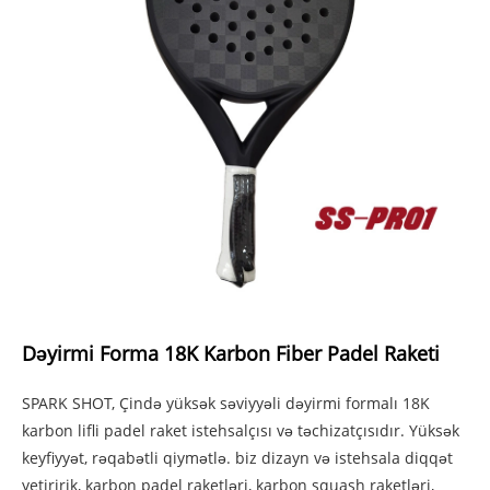
Dəyirmi Forma 18K Karbon Fiber Padel Raketi
SPARK SHOT, Çində yüksək səviyyəli dəyirmi formalı 18K
karbon lifli padel raket istehsalçısı və təchizatçısıdır. Yüksək
keyfiyyət, rəqabətli qiymətlə. biz dizayn və istehsala diqqət
yetiririk, karbon padel raketləri, karbon squash raketləri,