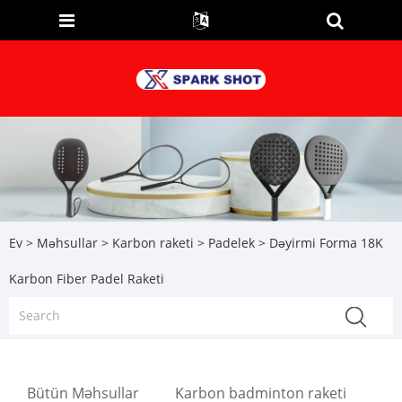
Ev
>
Məhsullar
>
Karbon raketi
>
Padelek
> Dəyirmi Forma 18K
Karbon Fiber Padel Raketi
Bütün Məhsullar
Karbon badminton raketi