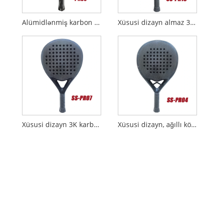
Alümidlənmiş karbon lif parçaları 18k padel raketləri
Xüsusi dizayn almaz 3k ağıllı körpü ilə karbon padel raketi
Xüsusi dizayn 3K karbon padel raketi
Xüsusi dizayn, ağıllı körpü ilə 3k karbon padel raketi