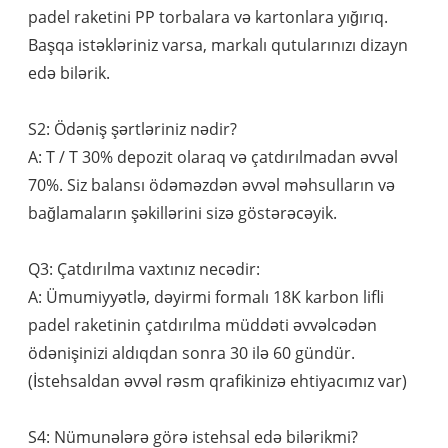
padel raketini PP torbalara və kartonlara yığırıq.
Başqa istəkləriniz varsa, markalı qutularınızı dizayn
edə bilərik.
S2: Ödəniş şərtləriniz nədir?
A: T / T 30% depozit olaraq və çatdırılmadan əvvəl
70%. Siz balansı ödəməzdən əvvəl məhsulların və
bağlamaların şəkillərini sizə göstərəcəyik.
Q3: Çatdırılma vaxtınız necədir:
A: Ümumiyyətlə, dəyirmi formalı 18K karbon lifli
padel raketinin çatdırılma müddəti əvvəlcədən
ödənişinizi aldıqdan sonra 30 ilə 60 gündür.
(İstehsaldan əvvəl rəsm qrafikinizə ehtiyacımız var)
S4: Nümunələrə görə istehsal edə bilərikmi?