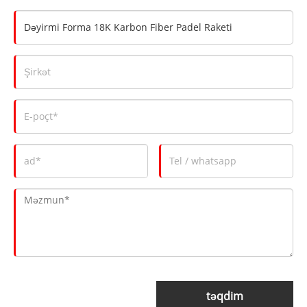
təqdim