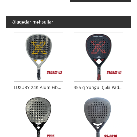
Əlaqədar məhsullar
LUXURY 24K Alum Fiber Padel Raketləri STORM V2
355 q Yüngül Çəki Padel Raketləri STORM V1